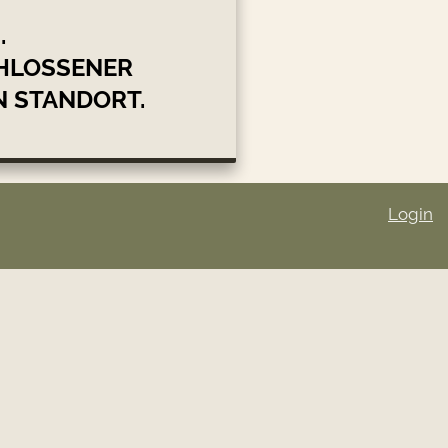
.
HLOSSENER
 STANDORT.
Login