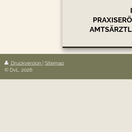
PRAXISER
AMTSÄRZTL
Druckversion
|
Sitemap
© DvL, 2026